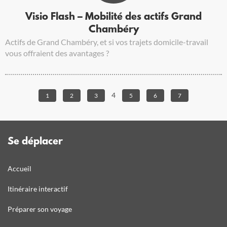
Visio Flash – Mobilité des actifs Grand
Chambéry
Actifs de Grand Chambéry, et si vos trajets domicile-travail
vous offraient des avantages ?
4
1
2
3
5
6
7
Se déplacer
Accueil
Itinéraire interactif
Préparer son voyage