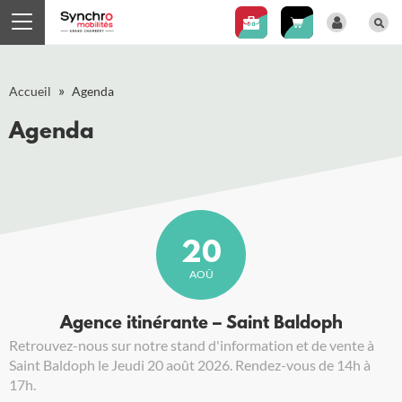
Panneau de gestion des cookies
»
Accueil
Agenda
Agenda
20
AOÛ
Agence itinérante – Saint Baldoph
Retrouvez-nous sur notre stand d'information et de vente à
Saint Baldoph le Jeudi 20 août 2026. Rendez-vous de 14h à
17h.