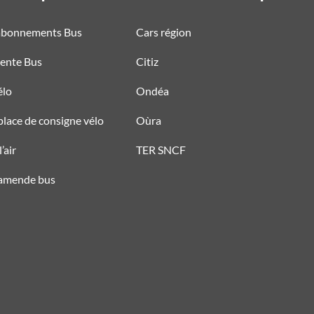
 abonnements Bus
Cars région
vente Bus
Citiz
élo
Ondéa
place de consigne vélo
Oùra
’air
TER SNCF
 amende bus