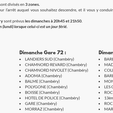
 sont divisés en
3 zones.
 l’arrêt auquel vous souhaitez descendre, et il vous y conduir
ry
sont prévus
les dimanches à 20h45 et 21h50
.
(lundi) lorsque celui-ci est un jour férié.
Dimanche Gare 72 :
Diman
LANDIERS SUD (Chambéry)
BARB
CHAMNORD REVARD (Chambéry)
MADE
CHAMNORD NIVOLET (Chambéry)
COLL
ADOMA (Chambéry)
BARB
BALME (Chambéry)
MONF
POLYGONE (Chambéry)
LES 
BOISSE (Chambéry)
ROCH
HOTEL DE POLICE (Chambéry)
13èm
GARE (Chambéry)
ROC 
MORRAZ (Chambéry)
MART