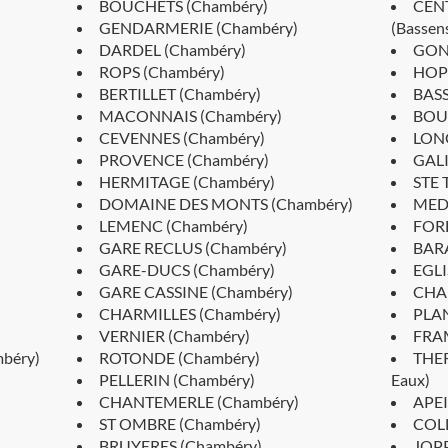
BOUCHETS (Chambéry)
CEN
GENDARMERIE (Chambéry)
(Bassen
DARDEL (Chambéry)
GONR
ROPS (Chambéry)
HOPI
BERTILLET (Chambéry)
BASS
MACONNAIS (Chambéry)
BOU
CEVENNES (Chambéry)
LONG
PROVENCE (Chambéry)
GALI
HERMITAGE (Chambéry)
STE 
DOMAINE DES MONTS (Chambéry)
MEDI
LEMENC (Chambéry)
FORE
GARE RECLUS (Chambéry)
BARA
GARE-DUCS (Chambéry)
EGLI
GARE CASSINE (Chambéry)
CHAL
CHARMILLES (Chambéry)
PLAN
VERNIER (Chambéry)
FRAM
béry)
ROTONDE (Chambéry)
THER
PELLERIN (Chambéry)
Eaux)
CHANTEMERLE (Chambéry)
APEI 
ST OMBRE (Chambéry)
COLL
BRUYERES (Chambéry)
JOPP