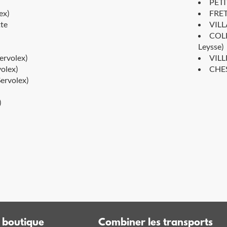
PETI
ex)
FRET
te
VILL
COLL
Leysse)
rvolex)
VILL
olex)
CHES
rvolex)
)
)
t boutique
Combiner les transports