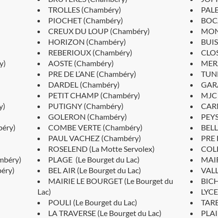
TROLLES (Chambéry)
PALE
PIOCHET (Chambéry)
BOC
CREUX DU LOUP (Chambéry)
MON
HORIZON (Chambéry)
BUIS
REBERIOUX (Chambéry)
CLOS
y)
AOSTE (Chambéry)
MER
PRE DE L’ANE (Chambéry)
TUNN
DARDEL (Chambéry)
GARA
PETIT CHAMP (Chambéry)
MJC 
y)
PUTIGNY (Chambéry)
CARM
GOLERON (Chambéry)
PEYS
éry)
COMBE VERTE (Chambéry)
BELL
PAUL VACHEZ (Chambéry)
PRE 
ROSELEND (La Motte Servolex)
COLL
béry)
PLAGE (Le Bourget du Lac)
MAIR
éry)
BEL AIR (Le Bourget du Lac)
VALL
MAIRIE LE BOURGET (Le Bourget du
BICH
Lac)
LYCE
POULI (Le Bourget du Lac)
TARE
LA TRAVERSE (Le Bourget du Lac)
PLAI