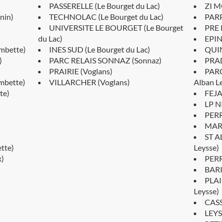
PASSERELLE (Le Bourget du Lac)
ZI M
nin)
TECHNOLAC (Le Bourget du Lac)
PARP
UNIVERSITE LE BOURGET (Le Bourget
PRE 
du Lac)
EPIN
mbette)
INES SUD (Le Bourget du Lac)
QUIN
)
PARC RELAIS SONNAZ (Sonnaz)
PRAD
)
PRAIRIE (Voglans)
PARC
mbette)
VILLARCHER (Voglans)
Alban L
te)
FEJA
LP N
PERR
MARQ
ST A
tte)
Leysse)
x)
PERR
BARI
PLAI
Leysse)
CASS
LEYS