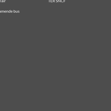
’air
TER SNCF
 amende bus