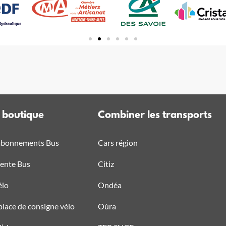
t boutique
Combiner les transports
 abonnements Bus
Cars région
vente Bus
Citiz
élo
Ondéa
place de consigne vélo
Oùra