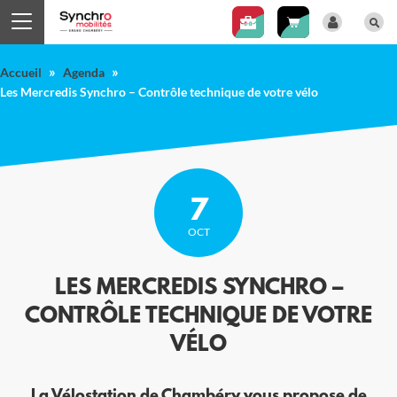
Panneau de gestion des cookies
»
»
Accueil
Agenda
Les Mercredis Synchro – Contrôle technique de votre vélo
7
OCT
LES MERCREDIS SYNCHRO –
CONTRÔLE TECHNIQUE DE VOTRE
VÉLO
La Vélostation de Chambéry vous propose de