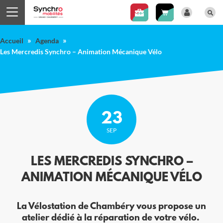
Panneau de gestion des cookies
»
»
Accueil
Agenda
Les Mercredis Synchro – Animation Mécanique Vélo
23
SEP
LES MERCREDIS SYNCHRO –
ANIMATION MÉCANIQUE VÉLO
La Vélostation de Chambéry vous propose un
atelier dédié à la réparation de votre vélo.