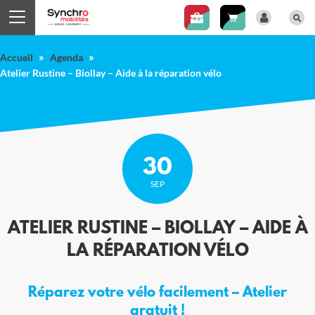
Panneau de gestion des cookies
»
»
Accueil
Agenda
Atelier Rustine – Biollay – Aide à la réparation vélo
30
SEP
ATELIER RUSTINE – BIOLLAY – AIDE À
LA RÉPARATION VÉLO
Réparez votre vélo facilement – Atelier
gratuit !